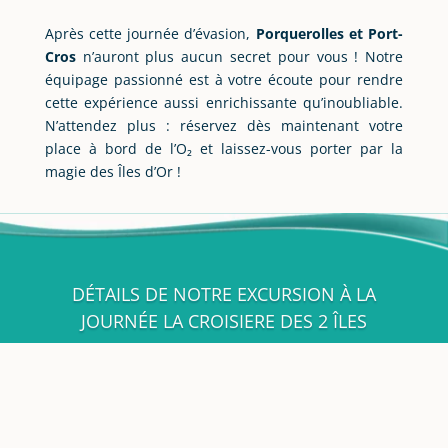
Après cette journée d’évasion,
Porquerolles et Port-
Cros
n’auront plus aucun secret pour vous ! Notre
équipage passionné est à votre écoute pour rendre
cette expérience aussi enrichissante qu’inoubliable.
N’attendez plus : réservez dès maintenant votre
place à bord de l’O₂ et laissez-vous porter par la
magie des Îles d’Or !
DÉTAILS DE NOTRE EXCURSION À LA
JOURNÉE LA CROISIERE DES 2 ÎLES
Excursion disponible d'
avril à septembre
.
Traversée en bateau
de Bormes jusqu’à
Porquerolles –
Durée d’environ 45 minutes
.
Balade en électrique commentée
à la voix entre le